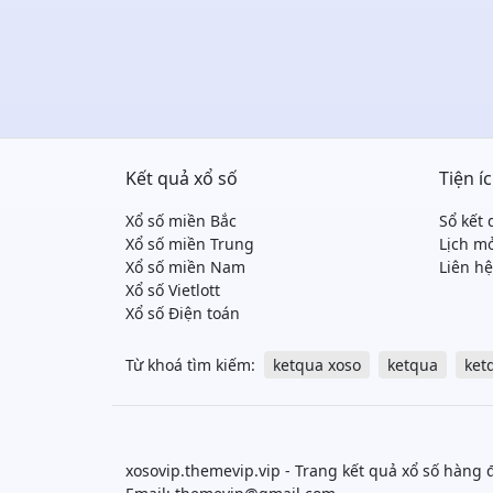
Kết quả xổ số
Tiện í
Xổ số miền Bắc
Sổ kết
Xổ số miền Trung
Lịch m
Xổ số miền Nam
Liên hệ
Xổ số Vietlott
Xổ số Điện toán
Từ khoá tìm kiếm:
ketqua xoso
ketqua
ket
xosovip.themevip.vip
- Trang kết quả xổ số hàng 