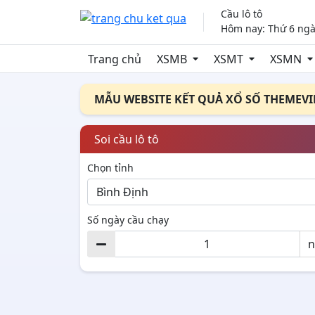
Cầu lô tô
Hôm nay: Thứ 6 ngà
Trang chủ
XSMB
XSMT
XSMN
MẪU WEBSITE KẾT QUẢ XỔ SỐ THEMEVI
Soi cầu lô tô
Chọn tỉnh
Số ngày cầu chạy
n