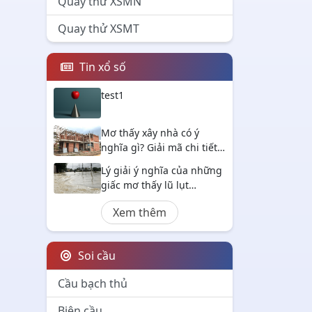
Quay thử XSMN
Quay thử XSMT
Tin xổ số
test1
Mơ thấy xây nhà có ý
nghĩa gì? Giải mã chi tiết
những giấc mơ thấy xây
Lý giải ý nghĩa của những
nhà
giấc mơ thấy lũ lụt
thường gặp
Xem thêm
Soi cầu
Cầu bạch thủ
Biên cầu