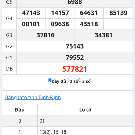
6988
G5
47143
14157
64631
85139
G4
00101
09638
43518
37816
34381
G3
75143
G2
79552
G1
577821
ĐB
Đầy đủ
2 số
3 số
Bảng loto tỉnh Bình Định
Đầu
Lô tô
0
01
1
13(2), 16, 18