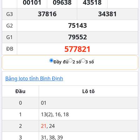
00101
09638
43518
37816
34381
G3
75143
G2
79552
G1
577821
ĐB
Đầy đủ
2 số
3 số
Bảng loto tỉnh Bình Định
Đầu
Lô tô
0
01
1
13(2), 16, 18
2
21
, 24
3
31, 38, 39