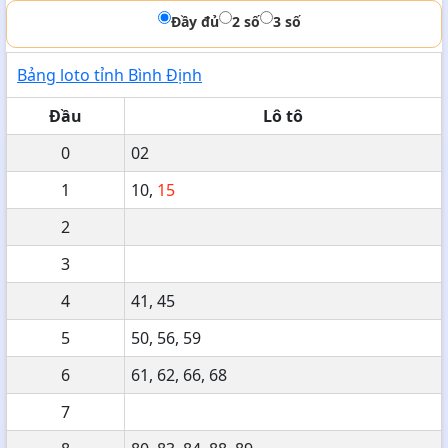
Đầy đủ
2 số
3 số
Bảng loto tỉnh Bình Định
Đầu
Lô tô
0
02
1
10,
15
2
3
4
41, 45
5
50, 56, 59
6
61, 62, 66, 68
7