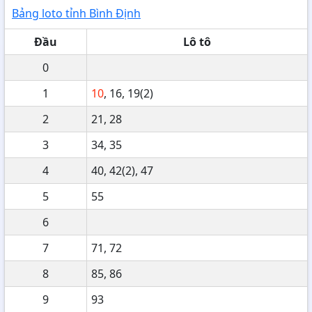
Bảng loto tỉnh Bình Định
Đầu
Lô tô
0
1
10
, 16, 19(2)
2
21, 28
3
34, 35
4
40, 42(2), 47
5
55
6
7
71, 72
8
85, 86
9
93