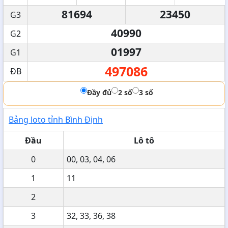
81694
23450
G3
40990
G2
01997
G1
497086
ĐB
Đầy đủ
2 số
3 số
Bảng loto tỉnh Bình Định
Đầu
Lô tô
0
00, 03, 04, 06
1
11
2
3
32, 33, 36, 38