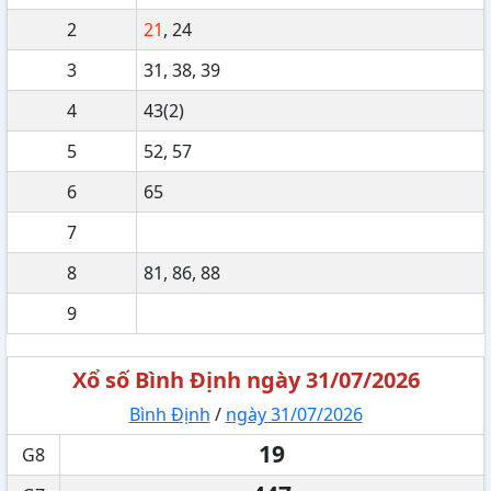
2
21
, 24
3
31, 38, 39
4
43(2)
5
52, 57
6
65
7
8
81, 86, 88
9
Xổ số Bình Định ngày 31/07/2026
Bình Định
/
ngày 31/07/2026
19
G8