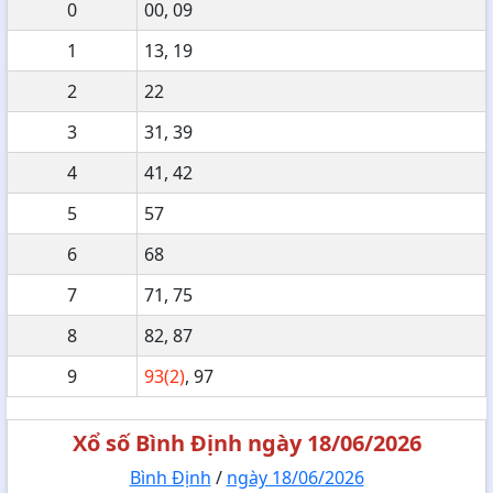
0
00, 09
1
13, 19
2
22
3
31, 39
4
41, 42
5
57
6
68
7
71, 75
8
82, 87
9
93(2)
, 97
Xổ số Bình Định ngày 18/06/2026
Bình Định
/
ngày 18/06/2026