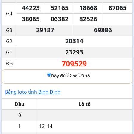
44223
52165
18668
87065
G4
38065
06382
82526
29187
69886
G3
20314
G2
23293
G1
709529
ĐB
Đầy đủ
2 số
3 số
Bảng loto tỉnh Bình Định
Đầu
Lô tô
0
1
12, 14