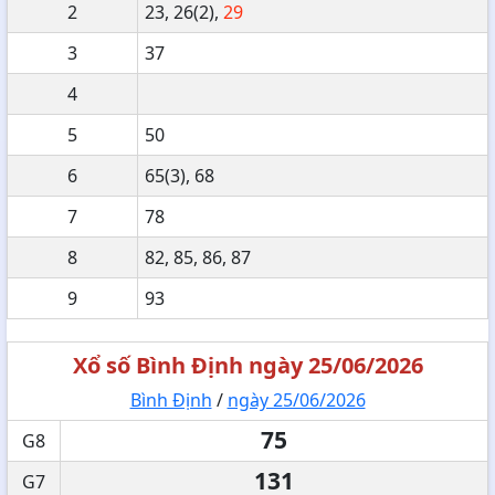
2
23, 26(2),
29
3
37
4
5
50
6
65(3), 68
7
78
8
82, 85, 86, 87
9
93
Xổ số Bình Định ngày 25/06/2026
Bình Định
/
ngày 25/06/2026
75
G8
131
G7