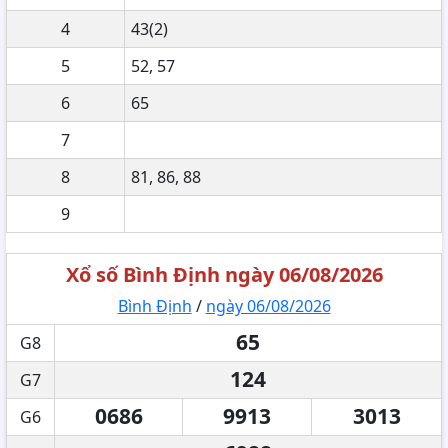
4
43(2)
5
52, 57
6
65
7
8
81, 86, 88
9
Xổ số Bình Định ngày 06/08/2026
Bình Định
/
ngày 06/08/2026
65
G8
124
G7
0686
9913
3013
G6