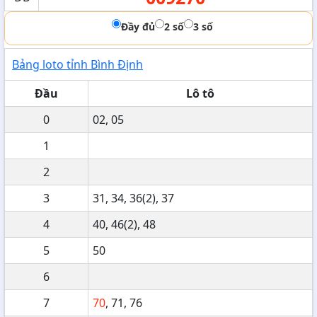
Đầy đủ
2 số
3 số
Bảng loto tỉnh Bình Định
Đầu
Lô tô
0
02, 05
1
2
3
31, 34, 36(2), 37
4
40, 46(2), 48
5
50
6
7
70
, 71, 76