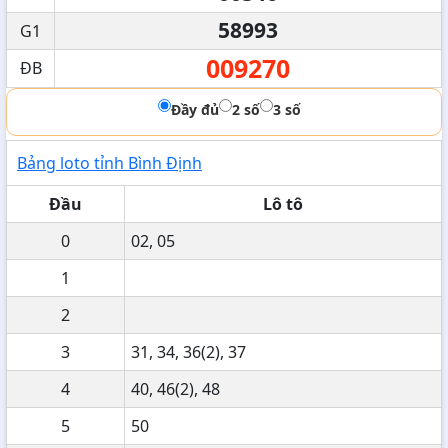
58993
G1
009270
ĐB
Đầy đủ
2 số
3 số
Bảng loto tỉnh Bình Định
Đầu
Lô tô
0
02, 05
1
2
3
31, 34, 36(2), 37
4
40, 46(2), 48
5
50