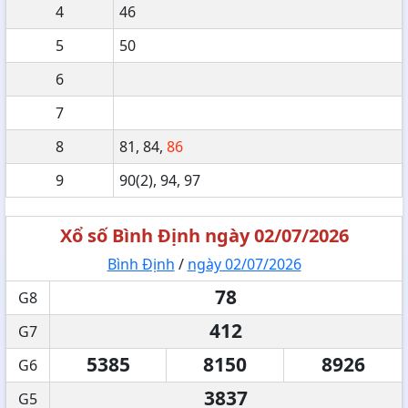
4
46
5
50
6
7
8
81, 84,
86
9
90(2), 94, 97
Xổ số Bình Định ngày 02/07/2026
Bình Định
/
ngày 02/07/2026
78
G8
412
G7
5385
8150
8926
G6
3837
G5