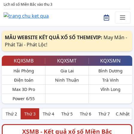
Lịch xổ số Miền Bắc vào thu 3
MẪU WEBSITE KẾT QUẢ XỔ SỐ THEMEVIP:
May Mắn -
Phát Tài - Phát Lộc!
KQXSMB
KQXSMT
KQXSMN
Hải Phòng
Gia Lai
Bình Dương
Điện toán
Ninh Thuận
Trà Vinh
Max 3D Pro
Vĩnh Long
Power 6/55
Thứ 2
Thứ 3
Thứ 4
Thứ 5
Thứ 6
Thứ 7
C.Nhật
XSMB - Kết quả xổ số Miền Bắc