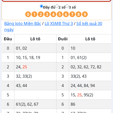
Đầy đủ
2 số
3 số
0
1
2
3
4
5
6
7
8
9
Bảng loto Miền Bắc
/
Lô XSMB Thứ 3
/
Sổ kết quả 30
ngày
Đầu
Lô tô
Đuôi
Lô tô
0
01, 02
0
10
1
10, 15, 18, 19
1
01, 61(2)
2
24,
25
2
02, 32, 62, 72, 82
3
32, 33(2)
3
33(2), 43
4
43, 44
4
24, 44, 84, 94
5
5
15,
25
, 95(2)
6
61(2), 62, 67
6
86