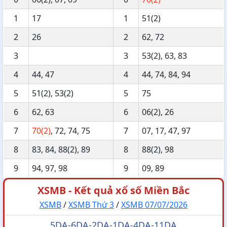
1
17
1
51(2)
2
26
2
62, 72
3
3
53(2), 63, 83
4
44, 47
4
44, 74, 84, 94
5
51(2), 53(2)
5
75
6
62, 63
6
06(2), 26
7
70(2)
, 72, 74, 75
7
07, 17, 47, 97
8
83, 84, 88(2), 89
8
88(2), 98
9
94, 97, 98
9
09, 89
XSMB - Kết quả xổ số Miền Bắc
XSMB
/
XSMB Thứ 3
/
XSMB 07/07/2026
5DA-6DA-2DA-1DA-4DA-11DA