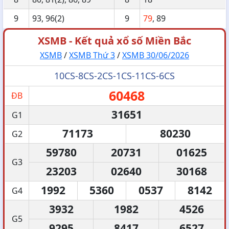
9
93, 96(2)
9
79
, 89
XSMB - Kết quả xổ số Miền Bắc
XSMB
/
XSMB Thứ 3
/
XSMB 30/06/2026
10CS-8CS-2CS-1CS-11CS-6CS
60468
ĐB
31651
G1
71173
80230
G2
59780
20731
01625
G3
23203
02640
30168
1992
5360
0537
8142
G4
3932
1982
4526
G5
9295
8417
6527