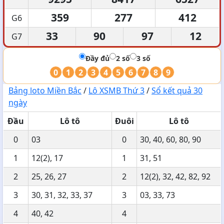
359
277
412
G6
33
90
97
12
G7
Đầy đủ
2 số
3 số
0
1
2
3
4
5
6
7
8
9
Bảng loto Miền Bắc
/
Lô XSMB Thứ 3
/
Sổ kết quả 30
ngày
Đầu
Lô tô
Đuôi
Lô tô
0
03
0
30, 40, 60, 80, 90
1
12(2), 17
1
31, 51
2
25, 26, 27
2
12(2), 32, 42, 82, 92
3
30, 31, 32, 33, 37
3
03, 33, 73
4
40, 42
4