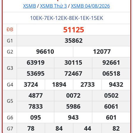
XSMB
/
XSMB Thứ 3
/
XSMB 04/08/2026
10EK-7EK-12EK-8EK-1EK-15EK
51125
ĐB
35862
G1
96610
12077
G2
63919
30115
92661
G3
53695
72467
06518
3724
1894
2733
9432
G4
4877
0072
0502
G5
7833
5986
6061
095
943
601
G6
78
84
44
82
G7